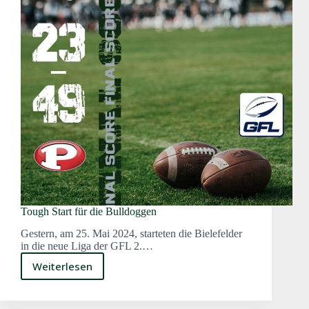
Tough Start für die Bulldoggen
Gestern, am 25. Mai 2024, starteten die Bielefelder
in die neue Liga der GFL 2.…
Weiterlesen
Tough
Start
für