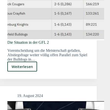
Die Situation in der GFL 2
Vorentscheidung um die Meisterschaft gefallen,
Abstiegsfrage weiter völlig offen Parallel zum Spiel
der Bulldogs in…
Weiterlesen
Die
Situation
in
der
GFL
2
19. August 2024