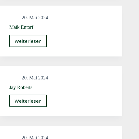
die
Bulldoggen
20. Mai 2024
Maik Entorf
Weiterlesen
Maik
Entorf
20. Mai 2024
Jay Roberts
Weiterlesen
Jay
Roberts
20. Mai 2024