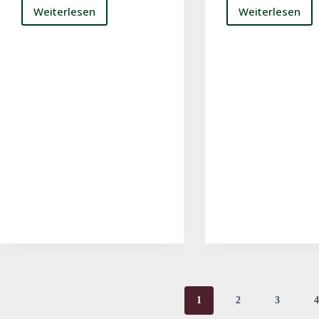
Weiterlesen
Weiterlesen
Ausblick
Ausblick
Woche
Woche
11
9
(29.06-
(15.06-
05.07)
21.06)
1
2
3