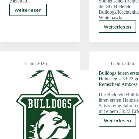
Bielefeld…
Sonnenschein zeigte
der SG Bielefeld
Weiterlesen
Bulldogs/Kachtenha
Einladung
Whitehawks…
zur
außerordentlichen
Weiterlesen
U19
Mitgliederversammlung
der
SG
Bielefeld
Bulldogs
Whitehaw
11. Juli 2026
6. Juli 2026
feiert
Kantersie
Bulldogs feiern erst
vor
Heimsieg – 33:22 g
Remscheid Amboss
der
Sommerp
Die Bielefeld Bulld
ihren ersten Heimsie
Saison eingefahren 
mit einem 33:22-Er
Weiterlesen
Bulldogs
feiern
ersten