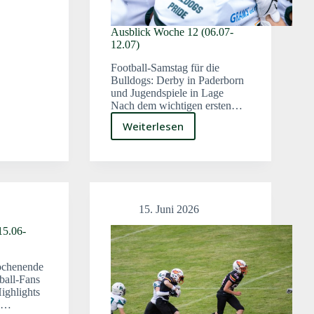
Ausblick Woche 12 (06.07-
12.07)
d
Football-Samstag für die
Bulldogs: Derby in Paderborn
und Jugendspiele in Lage
Nach dem wichtigen ersten…
Weiterlesen
Ausblick
Woche
12
(06.07-
12.07)
15. Juni 2026
15.06-
chenende
tball-Fans
ighlights
ie…