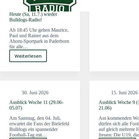
Heimsieg
–
Heute (Sa, 11.7.) wieder
33:22
Bulldogs-Radio!
gegen
Remschei
Ab 18:45 Uhr gehen Maurice,
Amboss
Paul und Rainer aus dem
Ahorn-Sportpark in Paderborn
für alle…
Weiterlesen
Heute
(Sa,
11.7.)
wieder
Bulldogs-
Radio!
30. Juni 2026
15. Juni 2026
Ausblick Woche 11 (29.06-
Ausblick Woche 9 (
05.07)
21.06)
Am Samstag, den 04. Juli,
Am kommenden Wo
erwartet die Fans der Bielefeld
dürfen sich alle Foo
Bulldogs ein spannender
auf gleich mehrere H
Football-Tag mit…
freuen: Die U19, d