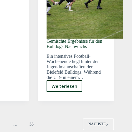
Gemischte Ergebnisse für den
Bulldogs-Nachwuchs
Ein intensives Football-
Wochenende liegt hinter den
Jugendmannschaften der
Bielefeld Bulldogs. Während
die U19 in einem…
Weiterlesen
Gemischte
Ergebnisse
für
den
Bulldogs-
Nachwuchs
4
…
33
NÄCHSTE