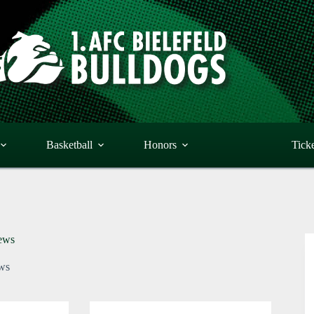
Basketball
Honors
Tick
ews
ws