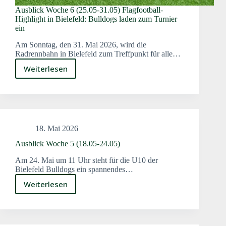
Ausblick Woche 6 (25.05-31.05) Flagfootball-
Highlight in Bielefeld: Bulldogs laden zum Turnier
ein
Am Sonntag, den 31. Mai 2026, wird die
Radrennbahn in Bielefeld zum Treffpunkt für alle…
Weiterlesen
Ausblick
Woche
6
(25.05-
31.05)
Flagfootball-
18. Mai 2026
Highlight
in
Ausblick Woche 5 (18.05-24.05)
Bielefeld:
Am 24. Mai um 11 Uhr steht für die U10 der
Bulldogs
Bielefeld Bulldogs ein spannendes…
laden
zum
Weiterlesen
Ausblick
Turnier
Woche
ein
5
(18.05-