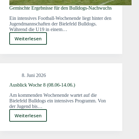
Gemischte Ergebnisse für den Bulldogs-Nachwuchs
Ein intensives Football-Wochenende liegt hinter den
Jugendmannschaften der Bielefeld Bulldogs.
Während die U19 in einem…
Weiterlesen
Gemischte
Ergebnisse
für
den
Bulldogs-
Nachwuchs
8. Juni 2026
Ausblick Woche 8 (08.06-14.06.)
Am kommenden Wochenende wartet auf die
Bielefeld Bulldogs ein intensives Programm. Von
der Jugend bis…
Weiterlesen
Ausblick
Woche
8
(08.06-