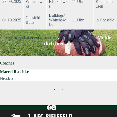
28.09.2025
Whitehaw
Blackhawk
11 Uhr
Kachtenha
ks
s
usen
Bulldogs/
Coesfeld
04.10.2025
Whitehaw
11 Uhr
in Coesfeld
Bulls
ks
Du hast Interesse an einem Probetraining?
Melde
dich hier an!
Coaches
Marcel Raschke
Headcoach