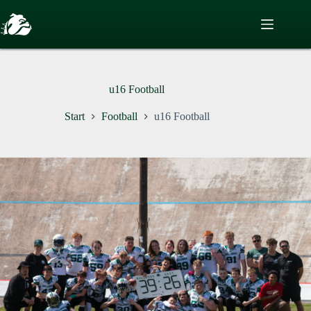
Zum
Inhalt
springen
u16 Football
Start
Football
u16 Football