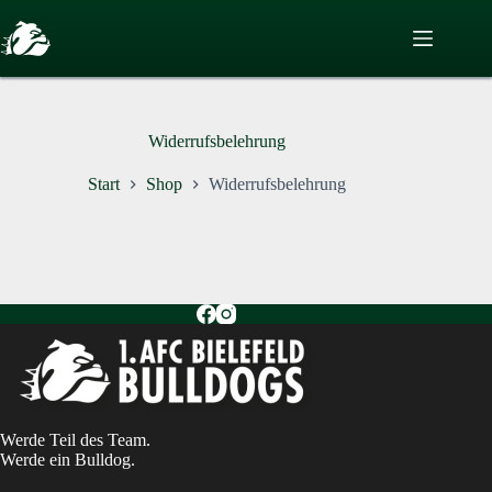
Zum
Inhalt
springen
Widerrufsbelehrung
Start
Shop
Widerrufsbelehrung
Werde Teil des Team.
Werde ein Bulldog.