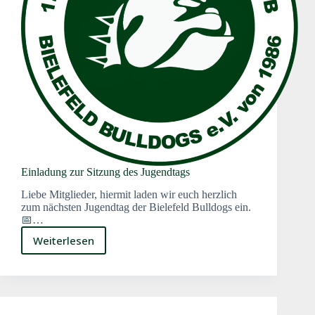
Einladung zur Sitzung des Jugendtags
Liebe Mitglieder, hiermit laden wir euch herzlich
zum nächsten Jugendtag der Bielefeld Bulldogs ein.
📅…
Weiterlesen
Einladung
zur
Sitzung
des
Jugendtags