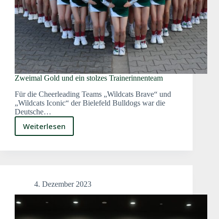
Zweimal Gold und ein stolzes Trainerinnenteam
Für die Cheerleading Teams „Wildcats Brave“ und
„Wildcats Iconic“ der Bielefeld Bulldogs war die
Deutsche…
Weiterlesen
Zweimal
Gold
und
ein
stolzes
Trainerinnenteam
4. Dezember 2023