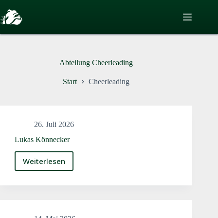
Zum
Inhalt
springen
Abteilung
Cheerleading
Start
Cheerleading
26. Juli 2026
Lukas Könnecker
Weiterlesen
Lukas
Könnecker