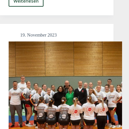
Weiterlesen
Bielefeld
Wildcats
auf
der
Weltmeisterschaft
in
19. November 2023
Japan