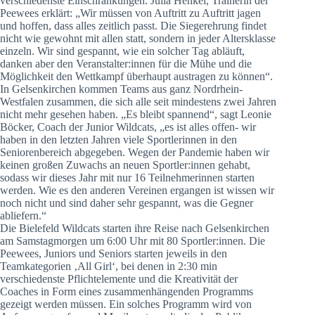
verschiedenste Einschränkungen. Julia Henkel, Trainerin der
Peewees erklärt: „Wir müssen von Auftritt zu Auftritt jagen
und hoffen, dass alles zeitlich passt. Die Siegerehrung findet
nicht wie gewohnt mit allen statt, sondern in jeder Altersklasse
einzeln. Wir sind gespannt, wie ein solcher Tag abläuft,
danken aber den Veranstalter:innen für die Mühe und die
Möglichkeit den Wettkampf überhaupt austragen zu können“.
In Gelsenkirchen kommen Teams aus ganz Nordrhein-
Westfalen zusammen, die sich alle seit mindestens zwei Jahren
nicht mehr gesehen haben. „Es bleibt spannend“, sagt Leonie
Böcker, Coach der Junior Wildcats, „es ist alles offen- wir
haben in den letzten Jahren viele Sportlerinnen in den
Seniorenbereich abgegeben. Wegen der Pandemie haben wir
keinen großen Zuwachs an neuen Sportler:innen gehabt,
sodass wir dieses Jahr mit nur 16 Teilnehmerinnen starten
werden. Wie es den anderen Vereinen ergangen ist wissen wir
noch nicht und sind daher sehr gespannt, was die Gegner
abliefern.“
Die Bielefeld Wildcats starten ihre Reise nach Gelsenkirchen
am Samstagmorgen um 6:00 Uhr mit 80 Sportler:innen. Die
Peewees, Juniors und Seniors starten jeweils in den
Teamkategorien ‚All Girl‘, bei denen in 2:30 min
verschiedenste Pflichtelemente und die Kreativität der
Coaches in Form eines zusammenhängenden Programms
gezeigt werden müssen. Ein solches Programm wird von