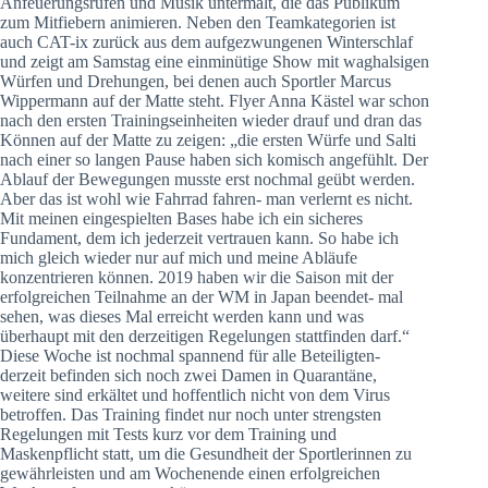
Anfeuerungsrufen und Musik untermalt, die das Publikum
zum Mitfiebern animieren. Neben den Teamkategorien ist
auch CAT-ix zurück aus dem aufgezwungenen Winterschlaf
und zeigt am Samstag eine einminütige Show mit waghalsigen
Würfen und Drehungen, bei denen auch Sportler Marcus
Wippermann auf der Matte steht. Flyer Anna Kästel war schon
nach den ersten Trainingseinheiten wieder drauf und dran das
Können auf der Matte zu zeigen: „die ersten Würfe und Salti
nach einer so langen Pause haben sich komisch angefühlt. Der
Ablauf der Bewegungen musste erst nochmal geübt werden.
Aber das ist wohl wie Fahrrad fahren- man verlernt es nicht.
Mit meinen eingespielten Bases habe ich ein sicheres
Fundament, dem ich jederzeit vertrauen kann. So habe ich
mich gleich wieder nur auf mich und meine Abläufe
konzentrieren können. 2019 haben wir die Saison mit der
erfolgreichen Teilnahme an der WM in Japan beendet- mal
sehen, was dieses Mal erreicht werden kann und was
überhaupt mit den derzeitigen Regelungen stattfinden darf.“
Diese Woche ist nochmal spannend für alle Beteiligten-
derzeit befinden sich noch zwei Damen in Quarantäne,
weitere sind erkältet und hoffentlich nicht von dem Virus
betroffen. Das Training findet nur noch unter strengsten
Regelungen mit Tests kurz vor dem Training und
Maskenpflicht statt, um die Gesundheit der Sportlerinnen zu
gewährleisten und am Wochenende einen erfolgreichen