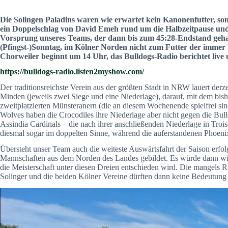
Die Solingen Paladins waren wie erwartet kein Kanonenfutter, 
ein Doppelschlag von David Emeh rund um die Halbzeitpause und e
Vorsprung unseres Teams, der dann bis zum 45:28-Endstand geh
(Pfingst-)Sonntag, im Kölner Norden nicht zum Futter der immer
Chorweiler beginnt um 14 Uhr, das Bulldogs-Radio berichtet live
https://bulldogs-radio.listen2myshow.com/
Der traditionsreichste Verein aus der größten Stadt in NRW lauert derze
Minden (jeweils zwei Siege und eine Niederlage), darauf, mit dem bis
zweitplatzierten Münsteranern (die an diesem Wochenende spielfrei si
Wolves haben die Crocodiles ihre Niederlage aber nicht gegen die Bull
Assindia Cardinals – die nach ihrer anschließenden Niederlage in Tro
diesmal sogar im doppelten Sinne, während die auferstandenen Phoenix
Übersteht unser Team auch die weiteste Auswärtsfahrt der Saison erfol
Mannschaften aus dem Norden des Landes gebildet. Es würde dann wirkl
die Meisterschaft unter diesen Dreien entschieden wird. Die mangels 
Solinger und die beiden Kölner Vereine dürften dann keine Bedeutu