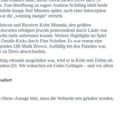
 Fast überflüssig zu sagen: Andreas Schilling blieb beide
ndelte knapp fünf Minuten später, nach einer Interception
ar die „winning margin“ erreicht.
riscoe und Receiver Kobe Miranda, den größten
Antworten erfolgten jeweils postwendend durch Läufe von
chts mehr anbrennen konnte. Weitere Highlights im Spiel
 Onside-Kicks durch Finn Scheiber. Es war erneut eine
genden QB Malik Brown. Auffällig bei den Paladins war,
e zu Drive abwechselten.
tig erkrankt ausgefallen war, wird er in Köln sein Debut als
Stadion-DJ. Wir wünschen ein Gutes Gelingen – und vor allem
sofort
my-Show-Ansage hört, muss die Webseite neu geladen werden,