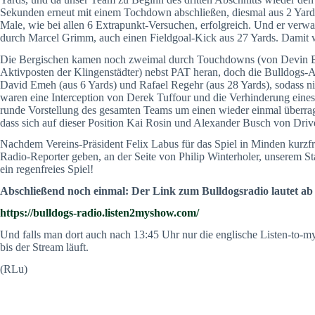
Sekunden erneut mit einem Tochdown abschließen, diesmal aus 2 Yards.
Male, wie bei allen 6 Extrapunkt-Versuchen, erfolgreich. Und er verwa
durch Marcel Grimm, auch einen Fieldgoal-Kick aus 27 Yards. Damit w
Die Bergischen kamen noch zweimal durch Touchdowns (von Devin B
Aktivposten der Klingenstädter) nebst PAT heran, doch die Bulldogs-
David Emeh (aus 6 Yards) und Rafael Regehr (aus 28 Yards), sodass ni
waren eine Interception von Derek Tuffour und die Verhinderung eines
runde Vorstellung des gesamten Teams um einen wieder einmal überra
dass sich auf dieser Position Kai Rosin und Alexander Busch von Driv
Nachdem Vereins-Präsident Felix Labus für das Spiel in Minden kurzfris
Radio-Reporter geben, an der Seite von Philip Winterholer, unserem 
ein regenfreies Spiel!
Abschließend noch einmal: Der Link zum Bulldogsradio lautet ab 
https://bulldogs-radio.listen2myshow.com/
Und falls man dort auch nach 13:45 Uhr nur die englische Listen-to-
bis der Stream läuft.
(RLu)