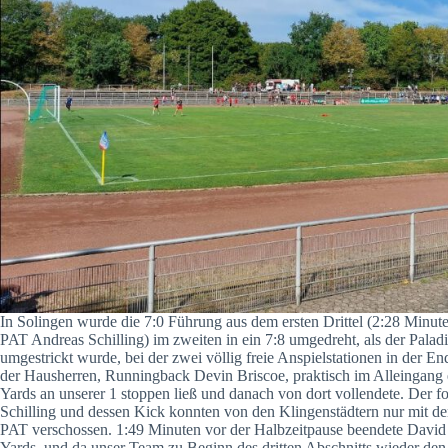
In Solingen wurde die 7:0 Führung aus dem ersten Drittel (2:28 Min
PAT Andreas Schilling) im zweiten in ein 7:8 umgedreht, als der Pala
umgestrickt wurde, bei der zwei völlig freie Anspielstationen in der E
der Hausherren, Runningback Devin Briscoe, praktisch im Alleingang er
Yards an unserer 1 stoppen ließ und danach von dort vollendete. Der
Schilling und dessen Kick konnten von den Klingenstädtern nur mit d
PAT verschossen. 1:49 Minuten vor der Halbzeitpause beendete David
Yards, und da unser Team zu Beginn des dritten Abschnitts wieder den 