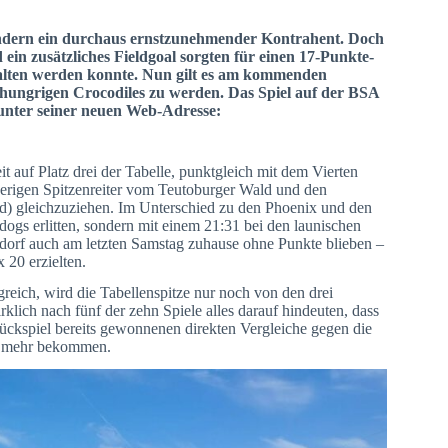
sondern ein durchaus ernstzunehmender Kontrahent. Doch
in zusätzliches Fieldgoal sorgten für einen 17-Punkte-
alten werden konnte. Nun gilt es am kommenden
 hungrigen Crocodiles zu werden. Das Spiel auf der BSA
 unter seiner neuen Web-Adresse:
it auf Platz drei der Tabelle, punktgleich mit dem Vierten
herigen Spitzenreiter vom Teutoburger Wald und den
nd) gleichzuziehen. Im Unterschied zu den Phoenix und den
dogs erlitten, sondern mit einem 21:31 bei den launischen
isdorf auch am letzten Samstag zuhause ohne Punkte blieben –
 20 erzielten.
greich, wird die Tabellenspitze nur noch von den drei
ich nach fünf der zehn Spiele alles darauf hindeuten, dass
Rückspiel bereits gewonnenen direkten Vergleiche gegen die
ng mehr bekommen.