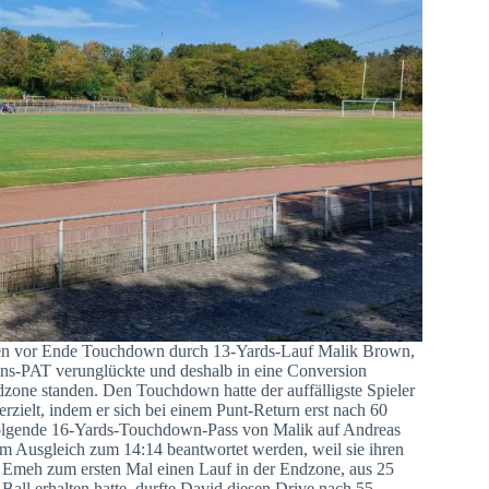
uten vor Ende Touchdown durch 13-Yards-Lauf Malik Brown,
dins-PAT verunglückte und deshalb in eine Conversion
ndzone standen. Den Touchdown hatte der auffälligste Spieler
zielt, indem er sich bei einem Punt-Return erst nach 60
 folgende 16-Yards-Touchdown-Pass von Malik auf Andreas
em Ausgleich zum 14:14 beantwortet werden, weil sie ihren
 Emeh zum ersten Mal einen Lauf in der Endzone, aus 25
Ball erhalten hatte, durfte David diesen Drive nach 55