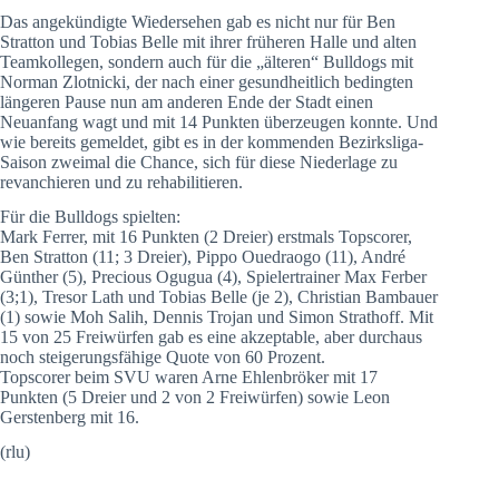
Das angekündigte Wiedersehen gab es nicht nur für Ben
Stratton und Tobias Belle mit ihrer früheren Halle und alten
Teamkollegen, sondern auch für die „älteren“ Bulldogs mit
Norman Zlotnicki, der nach einer gesundheitlich bedingten
längeren Pause nun am anderen Ende der Stadt einen
Neuanfang wagt und mit 14 Punkten überzeugen konnte. Und
wie bereits gemeldet, gibt es in der kommenden Bezirksliga-
Saison zweimal die Chance, sich für diese Niederlage zu
revanchieren und zu rehabilitieren.
Für die Bulldogs spielten:
Mark Ferrer, mit 16 Punkten (2 Dreier) erstmals Topscorer,
Ben Stratton (11; 3 Dreier), Pippo Ouedraogo (11), André
Günther (5), Precious Ogugua (4), Spielertrainer Max Ferber
(3;1), Tresor Lath und Tobias Belle (je 2), Christian Bambauer
(1) sowie Moh Salih, Dennis Trojan und Simon Strathoff. Mit
15 von 25 Freiwürfen gab es eine akzeptable, aber durchaus
noch steigerungsfähige Quote von 60 Prozent.
Topscorer beim SVU waren Arne Ehlenbröker mit 17
Punkten (5 Dreier und 2 von 2 Freiwürfen) sowie Leon
Gerstenberg mit 16.
(rlu)