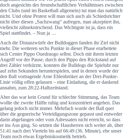
doch angesichts des freundschaftlichen Verhältnisses zwischen
den Clubs (und im Basketball allgemein) tut man das natürlich
nicht. Und ohne Protest will man sich auch als Schiedsrichter
nicht über diesen „Sachzwang“ aufregen, man akzeptiert ihn,
vielleicht zähneknirschend. Das Wichtigste ist ja, dass ein
Spiel stattfindet. – Nun ja …
Auch die Distanzwürfe der Bulldoggen fanden ihr Ziel nicht
mehr. Die weiteren sechs Punkte in dieser Phase erarbeitete
sich Center Pippo Ouedraogo selbst. Doch mit ihrem letzten
Angriff vor der Pause, durch den Pippo den Rückstand auf
drei Zähler verkürzte, konnten die Bulldogs die Spieluhr nur
auf zehn Sekunden herunterspielen, und in denen wurde der
den Ball vortragende Arne Ehlenbröker an der Drei-Punkte-
Linie völlig offen gelassen – eine Einladung, die er dankend
annahm, zum 28:22-Halbzeitstand.
Aber das war kein Grund für schlechte Stimmung, das Team
wollte die zweite Hälfte ruhig und konzentriert angehen. Das
gelang jedoch nicht immer. Mehrfach wurde der Ball quer
über die gegnerische Verteidigungszone gepasst und entweder
darin abgefangen oder vom Adressaten nicht erreicht, so dass
er ins Aus ging. So setzten die Hausherren sich weiter ab, über
51:41 nach drei Vierteln bis auf 66:49 (36. Minute), ehe unser
Team noch etwas Ergebniskosmetik betrieb.