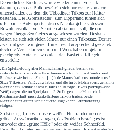
Deren dichter Eindruck wurde wieder einmal verstärkt
dadurch, dass das Bulldogs-Grün sich nur wenig von dem
unterscheidet, aus dem die Ubbedisser Trikots zur Hälfter
bestehen. Die „Grenzstädter“ zum Lipperland fühlen sich
offenbar als Außenposten dieses Nachbargebiets, dessen
Bewohnervolk ja von Schotten abstammen soll, die dort
wegen übergroßen Geizes ausgewiesen wurden. Deshalb
leisten sie sich seit vielen Jahren nur einen Trikotsatz. Der ist
zwar mit geschwungenen Linien recht ansprechend gestaltet,
doch die Vereinsfarben Grün und Weiß haben ungefähr
gleichgroße Anteile – was nicht den Basketball-Regeln
entspricht:
„Die Spielkleidung aller Mannschaftsmitglieder besteht aus
einheitlichen Trikots derselben dominierenden Farbe auf Vorder- und
Rückseite wie bei den Shorts. […] Jede Mannschaft muss mindestens 2
Sätze Trikots zur Verfügung haben, und die im Spielplan zuerst genannte
Mannschaft (Heimmannschaft) muss hellfarbige Trikots (vorzugsweise
Weiß) tragen; die im Spielplan an 2. Stelle genannte Mannschaft
(Gastmannschaft) muss dunkelfarbige Trikots tragen; beide
Mannschaften dürfen sich über eine umgekehrte Farbzuordnung
einigen.“
So ist es egal, ob wir unsere weißen Heim- oder unsere
grünen Auswärtstrikots tragen, das Problem besteht; es ist
entweder eine „grüne Hölle“ oder ein weißes Schneefeld.
Eigentlich könnten wir vor jedem Spiel einen Protest einlegen,