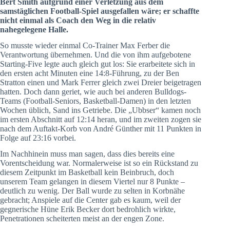
Bert Smith aufgrund einer Verletzung aus dem
samstäglichen Football-Spiel ausgefallen wäre; er schaffte
nicht einmal als Coach den Weg in die relativ
nahegelegene Halle.
So musste wieder einmal Co-Trainer Max Ferber die
Verantwortung übernehmen. Und die von ihm aufgebotene
Starting-Five legte auch gleich gut los: Sie erarbeitete sich in
den ersten acht Minuten eine 14:8-Führung, zu der Ben
Stratton einen und Mark Ferrer gleich zwei Dreier beigetragen
hatten. Doch dann geriet, wie auch bei anderen Bulldogs-
Teams (Football-Seniors, Basketball-Damen) in den letzten
Wochen üblich, Sand ins Getriebe. Die „Ubbser“ kamen noch
im ersten Abschnitt auf 12:14 heran, und im zweiten zogen sie
nach dem Auftakt-Korb von André Günther mit 11 Punkten in
Folge auf 23:16 vorbei.
Im Nachhinein muss man sagen, dass dies bereits eine
Vorentscheidung war. Normalerweise ist so ein Rückstand zu
diesem Zeitpunkt im Basketball kein Beinbruch, doch
unserem Team gelangen in diesem Viertel nur 8 Punkte –
deutlich zu wenig. Der Ball wurde zu selten in Korbnähe
gebracht; Anspiele auf die Center gab es kaum, weil der
gegnerische Hüne Erik Becker dort bedrohlich wirkte,
Penetrationen scheiterten meist an der engen Zone.