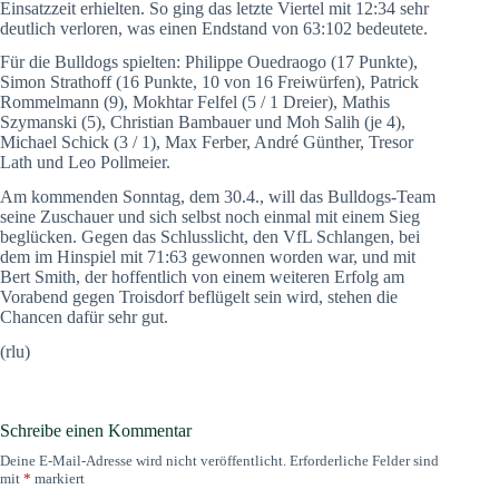
Einsatzzeit erhielten. So ging das letzte Viertel mit 12:34 sehr
deutlich verloren, was einen Endstand von 63:102 bedeutete.
Für die Bulldogs spielten: Philippe Ouedraogo (17 Punkte),
Simon Strathoff (16 Punkte, 10 von 16 Freiwürfen), Patrick
Rommelmann (9), Mokhtar Felfel (5 / 1 Dreier), Mathis
Szymanski (5), Christian Bambauer und Moh Salih (je 4),
Michael Schick (3 / 1), Max Ferber, André Günther, Tresor
Lath und Leo Pollmeier.
Am kommenden Sonntag, dem 30.4., will das Bulldogs-Team
seine Zuschauer und sich selbst noch einmal mit einem Sieg
beglücken. Gegen das Schlusslicht, den VfL Schlangen, bei
dem im Hinspiel mit 71:63 gewonnen worden war, und mit
Bert Smith, der hoffentlich von einem weiteren Erfolg am
Vorabend gegen Troisdorf beflügelt sein wird, stehen die
Chancen dafür sehr gut.
(rlu)
Schreibe einen Kommentar
Deine E-Mail-Adresse wird nicht veröffentlicht.
Erforderliche Felder sind
mit
*
markiert