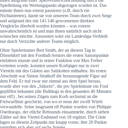
ihnen aufgrund einer Spielverlust-Entscheidung durch die
Spielleitung ein Wertungspunkt abgezogen worden ist. Das
müsste ihnen nun erneut passieren (z.B. durch ein
Nichtantreten), damit sie von unserem Team durch zwei Siege
und aufgrund des mit 141:140 gewonnenen direkten
Vergleichs überholt werden könnten – was extrem
unwahrscheinlich ist und man ihnen natürlich auch nicht
wünschen möchte. Ansonsten wäre ein Landesliga-Verbleib
nur durch Verzichte anderer Teams möglich.
Ohne Spielertrainer Bert Smith, der an diesem Tag in
Düsseldorf mit den Football-Seniors die ersten Saisonpunkte
einfahren musste und in seiner Funktion von Max Ferber
vertreten wurde, konnten unsere Korbjäger nur in zwei
Vierteln mit den Gästen aus Salzkotten mithalten. Im ersten
Abschnitt war Simon Strathoff die herausragende Figur auf
dem Feld. Er traf zwar nur einmal aus dem Spiel heraus,
wurde aber von den „Sälzern“, die pro Spielminute ein Foul
gepfiffen bekamen (die Bulldogs in den gesamten 40 Minuten
nur elf!) , bei seinen Zügen zum Korb sechsmal an die
Freiwurflinie geschickt, von wo er neun der zwölf Würfe
verwandelte. Seine insgesamt elf Punkte wurden von Philippe
Ouedraogo, der etliche Rebounds einsammelte, durch sieben
Zähler auf den Viertel-Endstand von 18 ergänzt. Die Gäste
lagen zu diesem Zeitpunkt nur knapp vorne; ihre 20 Punkte
verteilten sich aber auf sechs Spieler.