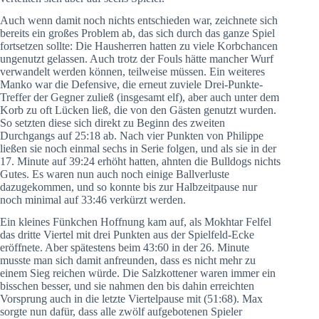
Auch wenn damit noch nichts entschieden war, zeichnete sich
bereits ein großes Problem ab, das sich durch das ganze Spiel
fortsetzen sollte: Die Hausherren hatten zu viele Korbchancen
ungenutzt gelassen. Auch trotz der Fouls hätte mancher Wurf
verwandelt werden können, teilweise müssen. Ein weiteres
Manko war die Defensive, die erneut zuviele Drei-Punkte-
Treffer der Gegner zuließ (insgesamt elf), aber auch unter dem
Korb zu oft Lücken ließ, die von den Gästen genutzt wurden.
So setzten diese sich direkt zu Beginn des zweiten
Durchgangs auf 25:18 ab. Nach vier Punkten von Philippe
ließen sie noch einmal sechs in Serie folgen, und als sie in der
17. Minute auf 39:24 erhöht hatten, ahnten die Bulldogs nichts
Gutes. Es waren nun auch noch einige Ballverluste
dazugekommen, und so konnte bis zur Halbzeitpause nur
noch minimal auf 33:46 verkürzt werden.
Ein kleines Fünkchen Hoffnung kam auf, als Mokhtar Felfel
das dritte Viertel mit drei Punkten aus der Spielfeld-Ecke
eröffnete. Aber spätestens beim 43:60 in der 26. Minute
musste man sich damit anfreunden, dass es nicht mehr zu
einem Sieg reichen würde. Die Salzkottener waren immer ein
bisschen besser, und sie nahmen den bis dahin erreichten
Vorsprung auch in die letzte Viertelpause mit (51:68). Max
sorgte nun dafür, dass alle zwölf aufgebotenen Spieler