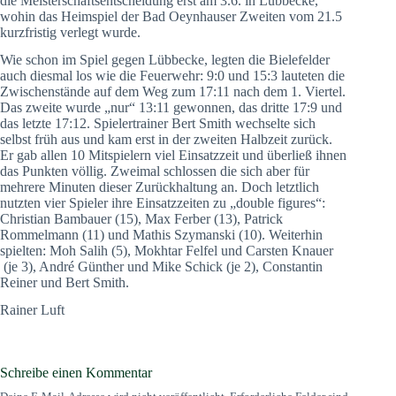
die Meisterschaftsentscheidung erst am 3.6. in Lübbecke,
wohin das Heimspiel der Bad Oeynhauser Zweiten vom 21.5
kurzfristig verlegt wurde.
Wie schon im Spiel gegen Lübbecke, legten die Bielefelder
auch diesmal los wie die Feuerwehr: 9:0 und 15:3 lauteten die
Zwischenstände auf dem Weg zum 17:11 nach dem 1. Viertel.
Das zweite wurde „nur“ 13:11 gewonnen, das dritte 17:9 und
das letzte 17:12. Spielertrainer Bert Smith wechselte sich
selbst früh aus und kam erst in der zweiten Halbzeit zurück.
Er gab allen 10 Mitspielern viel Einsatzzeit und überließ ihnen
das Punkten völlig. Zweimal schlossen die sich aber für
mehrere Minuten dieser Zurückhaltung an. Doch letztlich
nutzten vier Spieler ihre Einsatzzeiten zu „double figures“:
Christian Bambauer (15), Max Ferber (13), Patrick
Rommelmann (11) und Mathis Szymanski (10). Weiterhin
spielten: Moh Salih (5), Mokhtar Felfel und Carsten Knauer
(je 3), André Günther und Mike Schick (je 2), Constantin
Reiner und Bert Smith.
Rainer Luft
Schreibe einen Kommentar