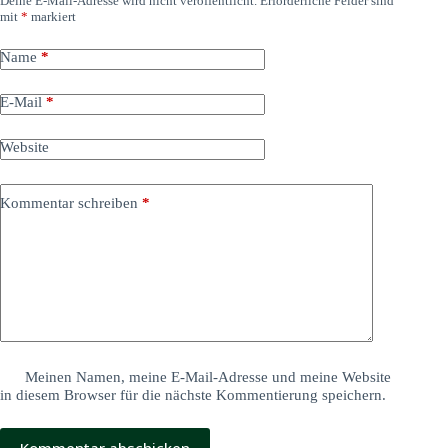
Deine E-Mail-Adresse wird nicht veröffentlicht.
Erforderliche Felder sind
mit
*
markiert
Name
*
E-Mail
*
Website
Kommentar schreiben
*
Meinen Namen, meine E-Mail-Adresse und meine Website
in diesem Browser für die nächste Kommentierung speichern.
Kommentar abschicken