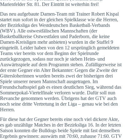
Marienfelder Str. 81. Der Eintritt ist weiterhin frei!
Das neu aufgebaute Damen-Team mit Trainer Robert Kispal
startet nun sofort in der gleichen Spielklasse wie die Herren,
der Bezirksliga des Westdeutschen Basketball-Verbands
(WBV). Alle ostwestfälischen Mannschaften (der
Basketballkreise Ostwestfalen und Paderborn, die keine
Damen-Kreisligen mehr anbieten) wurden in die Staffel 9
eingeteilt. Leider haben von den 12 ursprünglich gemeldeten
Teams vier bereits vor dem Beginn der Spielrunde
zurückgezogen, sodass nur noch je sieben Heim- und
Auswärtsspiele auf dem Programm stehen. Zufälligerweise ist
der erste Gegner ein Alter Bekannter: Gegen die Zweite der
Gütersloherinnen wurden bereits zwei der bisherigen drei
Spiele unserer neuen Mannschaft ausgetragen. Im
Freundschaftsspiel gab es einen deutlichen Sieg, während das
Sommerpokal-Viertelfinale verloren wurde. Dafür soll nun
Revanche genommen werden. Übrigens hat der GTV auch
noch seine dritte Vertretung in der Liga – genau wie bei den
Herren.
Für diese hat der Gegner bereits eine noch viel dickere Akte,
es gab unzählige Matches in der Bezirksliga 16. In der letzten
Saison konnten die Bulldogs beide Spiele mit fast demselben
Ergebnis gewinnen: auswärts mit 70:60, zuhause 71:60. GTV