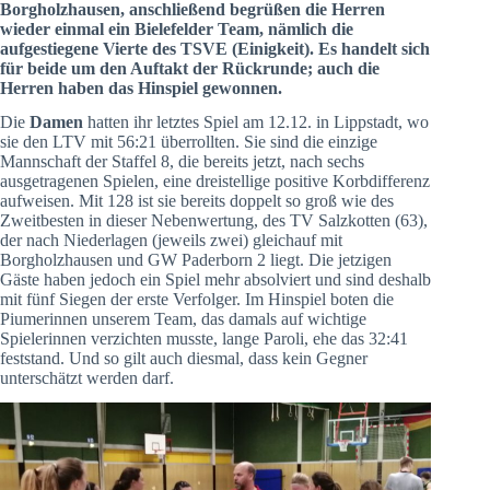
Borgholzhausen, anschließend begrüßen die Herren
wieder einmal ein Bielefelder Team, nämlich die
aufgestiegene Vierte des TSVE (Einigkeit). Es handelt sich
für beide um den Auftakt der Rückrunde; auch die
Herren haben das Hinspiel gewonnen.
Die
Damen
hatten ihr letztes Spiel am 12.12. in Lippstadt, wo
sie den LTV mit 56:21 überrollten. Sie sind die einzige
Mannschaft der Staffel 8, die bereits jetzt, nach sechs
ausgetragenen Spielen, eine dreistellige positive Korbdifferenz
aufweisen. Mit 128 ist sie bereits doppelt so groß wie des
Zweitbesten in dieser Nebenwertung, des TV Salzkotten (63),
der nach Niederlagen (jeweils zwei) gleichauf mit
Borgholzhausen und GW Paderborn 2 liegt. Die jetzigen
Gäste haben jedoch ein Spiel mehr absolviert und sind deshalb
mit fünf Siegen der erste Verfolger. Im Hinspiel boten die
Piumerinnen unserem Team, das damals auf wichtige
Spielerinnen verzichten musste, lange Paroli, ehe das 32:41
feststand. Und so gilt auch diesmal, dass kein Gegner
unterschätzt werden darf.