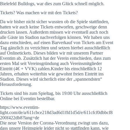
Bielefeld Bulldogs, war dies zum Glück schnell möglich.
Tickets? Was machen wir mit den Tickets?
Da wir bisher nicht sicher wussten ob die Spiele stattfinden,
hatten wir auch keine Tickets entworfen, geschweige denn
drucken lassen. Außerdem müssen wir eventuell auch noch
alle Gäste im Stadion nachverfolgen können. Wir haben uns
dazu entschieden, auf einen Barverkauf von Tickets am Event
Tag gänzlich zu verzichten und setzen hierbei ausschließlich
auf Onlinetickets. Dieses bilden wir mit unserem Partner
Eventim ab. Zusätzlich hat der Verein entschieden, dass zum
ersten Mal seit Vereinsgründung auch Vereinsmitglieder
Eintritt (4€ + VVK) zahlen.Kinder bis einschließlich 12
Jahren, erhalten weiterhin wie gewohnt freien Eintritt ins
Stadion. Dieses wird sicherlich eine der „spannendsten“
Herausforderung.
Tickets sind bis zum Spieltag, bis 19:00 Uhr ausschließlich
Online bei Eventim bestellbar.
https://www.eventim-
light.com/de/a/611cbce218d3ad6d1ffd1d5d/e/611cfcf0dbbcf8
200f422db8?lang=de
Die neue Version der Corona-Verordnung zwingt uns dazu,
dass unsere Heimspiele leider nicht so stattfinden kann, wie