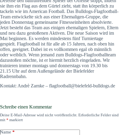
Defense den ballführenden Spieler der Offense stoppt, indem
sie ihm ein Flag aus dem Gürtel zieht, statt ihn körperlich zu
tackeln wie im American Football. Das Bulldogs-Flagfootball-
Team entwickelte sich aus einer Ehemaligen-Gruppe, die
jeden Donnerstag gemeinsame Fitnesseinheiten absolvierte.
Jetzt besteht das Team aus einigen ehemaligen Spielern, Eltern
und neu dazu gestoßenen Aktiven. Die neue Saison wird im
Mai beginnen. Es werden mindestens fünf Turniertage
gespielt. Flagfootball ist für alle ab 15 Jahren, nach oben hin
offen, geeignet. Dabei ist es vollkommen egal ob männlich
oder weiblich. Wenn jemand zum Bulldogs-Flagfootballteam
dazustoßen möchte, ist er hiermit herzlich eingeladen. Wir
trainieren immer montags und donnerstags von 19.30 bis
21.15 Uhr auf dem Außengelände der Bielefelder
Radrennbahn.
Kontakt: Andrè Zarnke – flagfootball@bielefeld-bulldogs.de
Schreibe einen Kommentar
Deine E-Mail-Adresse wird nicht veröffentlicht.
Erforderliche Felder sind
mit
*
markiert
Name
*