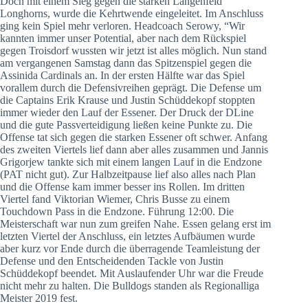
Doch mit einem Sieg gegen die starken Langenfeld
Longhorns, wurde die Kehrtwende eingeleitet. Im Anschluss
ging kein Spiel mehr verloren. Headcoach Serowy, “Wir
kannten immer unser Potential, aber nach dem Rückspiel
gegen Troisdorf wussten wir jetzt ist alles möglich. Nun stand
am vergangenen Samstag dann das Spitzenspiel gegen die
Assinida Cardinals an. In der ersten Hälfte war das Spiel
vorallem durch die Defensivreihen geprägt. Die Defense um
die Captains Erik Krause und Justin Schüddekopf stoppten
immer wieder den Lauf der Essener. Der Druck der DLine
und die gute Passverteidigung ließen keine Punkte zu. Die
Offense tat sich gegen die starken Essener oft schwer. Anfang
des zweiten Viertels lief dann aber alles zusammen und Jannis
Grigorjew tankte sich mit einem langen Lauf in die Endzone
(PAT nicht gut). Zur Halbzeitpause lief also alles nach Plan
und die Offense kam immer besser ins Rollen. Im dritten
Viertel fand Viktorian Wiemer, Chris Busse zu einem
Touchdown Pass in die Endzone. Führung 12:00. Die
Meisterschaft war nun zum greifen Nahe. Essen gelang erst im
letzten Viertel der Anschluss, ein letztes Aufbäumen wurde
aber kurz vor Ende durch die überragende Teamleistung der
Defense und den Entscheidenden Tackle von Justin
Schüddekopf beendet. Mit Auslaufender Uhr war die Freude
nicht mehr zu halten. Die Bulldogs standen als Regionalliga
Meister 2019 fest.