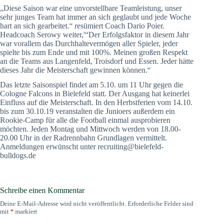
„Diese Saison war eine unvorstellbare Teamleistung, unser
sehr junges Team hat immer an sich geglaubt und jede Woche
hart an sich gearbeitet.“ resümiert Coach Dario Poier.
Headcoach Serowy weiter,'“Der Erfolgsfaktor in diesem Jahr
war vorallem das Durchhaltevermögen aller Spieler, jeder
spielte bis zum Ende und mit 100%. Meinen großen Respekt
an die Teams aus Langenfeld, Troisdorf und Essen. Jeder hätte
dieses Jahr die Meisterschaft gewinnen können.“
Das letzte Saisonspiel findet am 5.10. um 11 Uhr gegen die
Cologne Falcons in Bielefeld statt. Der Ausgang hat keinerlei
Einfluss auf die Meisterschaft. In den Herbstferien vom 14.10.
bis zum 30.10.19 veranstalten die Junioers außerdem ein
Rookie-Camp für alle die Football einmal ausprobieren
möchten. Jeden Montag und Mittwoch werden von 18.00-
20.00 Uhr in der Radrennbahn Grundlagen vermittelt.
Anmeldungen erwünscht unter recruiting@bielefeld-
bulldogs.de
Schreibe einen Kommentar
Deine E-Mail-Adresse wird nicht veröffentlicht.
Erforderliche Felder sind
mit
*
markiert