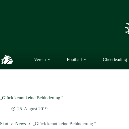
Zum
Inhalt
springen
Verein
Football
Cheerleading
„Glück kennt keine Behinderung.”
25. August 2019
Start
News
„Glück kennt keine Behinderung.”