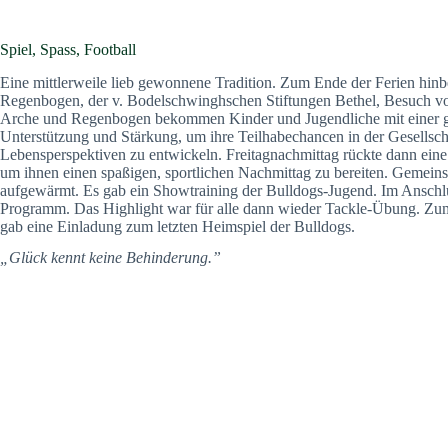
Spiel, Spass, Football
Eine mittlerweile lieb gewonnene Tradition. Zum Ende der Ferien hi
Regenbogen, der v. Bodelschwinghschen Stiftungen Bethel, Besuch von
Arche und Regenbogen bekommen Kinder und Jugendliche mit einer g
Unterstützung und Stärkung, um ihre Teilhabechancen in der Gesells
Lebensperspektiven zu entwickeln. Freitagnachmittag rückte dann ein
um ihnen einen spaßigen, sportlichen Nachmittag zu bereiten. Gemei
aufgewärmt. Es gab ein Showtraining der Bulldogs-Jugend. Im Anschlu
Programm. Das Highlight war für alle dann wieder Tackle-Übung. Zu
gab eine Einladung zum letzten Heimspiel der Bulldogs.
„Glück kennt keine Behinderung.”